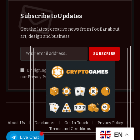
Subscribe to Updates
Get the latest creative news from FooBar about
art, design and business.
By signing up, you agree to the our terms and
our
Privacy Policy
agreement.
© 2026 crypthelist
About Us
Disclaimer
Get In Touch
Privacy Policy
Terms and Conditions
EN
Live Chat