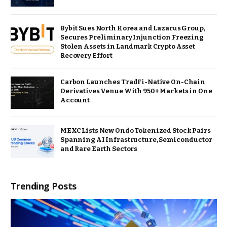
Bybit Sues North Korea and Lazarus Group,
Secures Preliminary Injunction Freezing
Stolen Assets in Landmark Crypto Asset
Recovery Effort
Carbon Launches TradFi-Native On-Chain
Derivatives Venue With 950+ Markets in One
Account
MEXC Lists New Ondo Tokenized Stock Pairs
Spanning AI Infrastructure, Semiconductor
and Rare Earth Sectors
Trending Posts