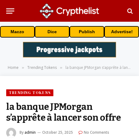
Maczo
Dice
Publish
Advertise!
Home
Trending Tokens
la banque JPMorgan s’apprête à lancer son offre
»
»
TRENDING TOKENS
la banque JPMorgan
s’apprête à lancer son offre
By
admin
October 25, 2025
No Comments