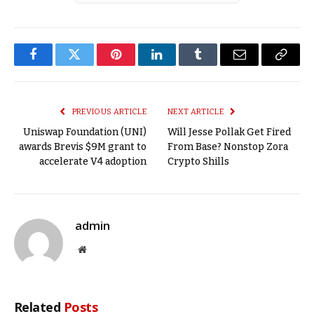
Facebook
Twitter
Pinterest
LinkedIn
Tumblr
Email
Copy
Link
PREVIOUS ARTICLE
NEXT ARTICLE
Uniswap Foundation (UNI)
Will Jesse Pollak Get Fired
awards Brevis $9M grant to
From Base? Nonstop Zora
accelerate V4 adoption
Crypto Shills
admin
Website
Related
Posts