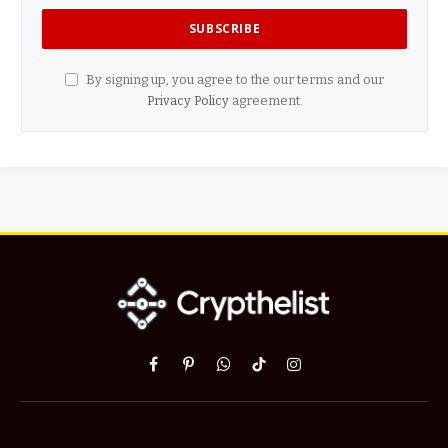
By signing up, you agree to the our terms and our
Privacy Policy
agreement.
Facebook
Pinterest
WhatsApp
TikTok
Instagram